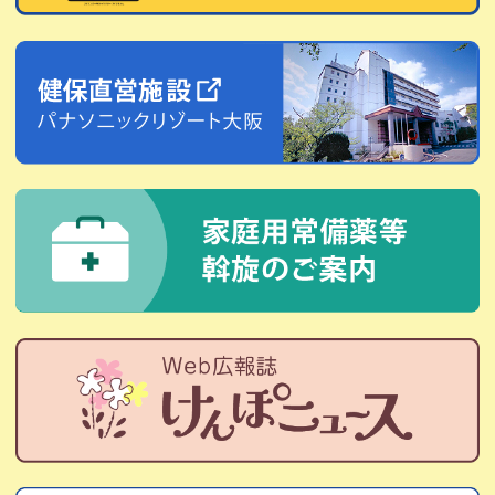
2026.07.07
健康保険
令和8年度「扶養状況調査」の実施について
2026.07.01
広報誌
Web広報誌「けんぽニュース」を更新しました。
2026.06.25
健康保険
令和8年6月24日からの大雨に伴う災害に係る災害救助法の
適用について
2026.06.01
健康保険
【6月28日開催】炎症性腸疾患（IBD）に関するオンライン
セミナーのお知らせ を掲載しました。
2026.06.01
健康保険
【セルフメディケーションのすすめ】「熱中症対策のカギ
はたんぱく質！？知っておきたい3つの対策&簡単朝食レシ
ピ」を掲載しました。