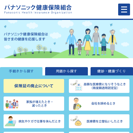
メ
ニ
ュ
ー
を
開
く
手続きから探す
用語から探す
健診・健康づくり