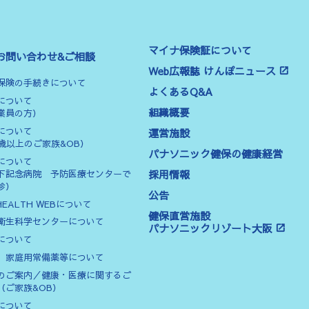
マイナ保険証について
お問い合わせ&ご相談
Web広報誌 けんぽニュース
保険の手続きについて
よくあるQ&A
について
組織概要
業員の方）
について
運営施設
0歳以上のご家族&OB）
パナソニック健保の健康経営
について
採用情報
下記念病院 予防医療センターで
診）
公告
HEALTH WEBについて
健保直営施設
衛生科学センターについて
パナソニックリゾート大阪
について
、家庭用常備薬等について
のご案内／健康・医療に関するご
（ご家族&OB）
について