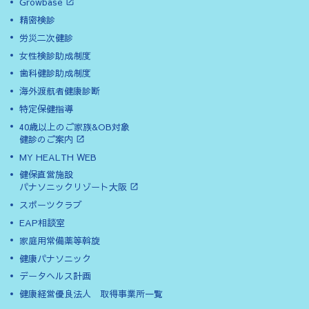
Growbase
精密検診
労災二次健診
女性検診助成制度
歯科健診助成制度
海外渡航者健康診断
特定保健指導
40歳以上のご家族&OB対象
健診のご案内
MY HEALTH WEB
健保直営施設
パナソニックリゾート大阪
スポーツクラブ
EAP相談室
家庭用常備薬等斡旋
健康パナソニック
データヘルス計画
健康経営優良法人 取得事業所一覧