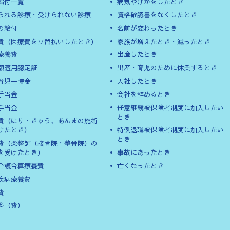
給付一覧
病気やけがをしたとき
られる診療・受けられない診療
資格確認書をなくしたとき
の給付
名前が変わったとき
費（医療費を立替払いしたとき）
家族が増えたとき・減ったとき
療養費
出産したとき
額適用認定証
出産・育児のために休業するとき
育児一時金
入社したとき
手当金
会社を辞めるとき
手当金
任意継続被保険者制度に加入したい
とき
費（はり・きゅう、あんまの施術
けたとき）
特例退職被保険者制度に加入したい
とき
費（柔整師（接骨院・整骨院）の
を受けたとき）
事故にあったとき
介護合算療養費
亡くなったとき
疾病療養費
費
料（費）