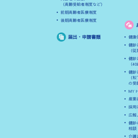
（高齢受給者制度など）
前期高齢者医療制度
後期高齢者医療制度
届出・申請書類
健康
健診
（従
健診
（4
健診
（松
の受
MY 
産業
採用
広報
健診
相談
介護