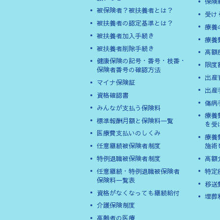
保険
被保険者？被扶養者とは？
受け
被扶養者の認定基準とは？
療養
被扶養者加入手続き
療養
被扶養者削除手続き
高額
健康保険の記号・番号・枝番・
限度
保険者番号の確認方法
出産
マイナ保険証
出産
資格確認書
傷病
みんなが支払う保険料
療養
標準報酬月額と保険料一覧
を受
医療費支払いのしくみ
療養
任意継続被保険者制度
施術
特例退職被保険者制度
高額
任意継続・特例退職被保険者
特定
保険料一覧表
移送
資格がなくなっても継続給付
埋葬
介護保険制度
高齢者の医療