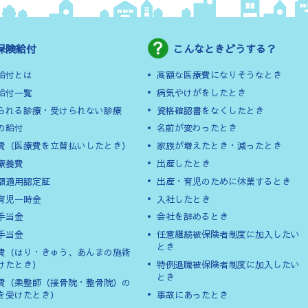
保険給付
こんなときどうする？
給付とは
高額な医療費になりそうなとき
給付一覧
病気やけがをしたとき
られる診療・受けられない診療
資格確認書をなくしたとき
の給付
名前が変わったとき
費（医療費を立替払いしたとき）
家族が増えたとき・減ったとき
療養費
出産したとき
額適用認定証
出産・育児のために休業するとき
育児一時金
入社したとき
手当金
会社を辞めるとき
手当金
任意継続被保険者制度に加入したい
とき
費（はり・きゅう、あんまの施術
けたとき）
特例退職被保険者制度に加入したい
とき
費（柔整師（接骨院・整骨院）の
を受けたとき）
事故にあったとき