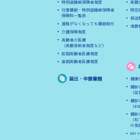
特例退職被保険者制度
高額
任意継続・特例退職被保険者
特定
保険料一覧表
移送
資格がなくなっても継続給付
埋葬
介護保険制度
高齢者の医療
（高齢受給者制度など）
前期高齢者医療制度
後期高齢者医療制度
届出・申請書類
健康
健診
（従
健診
（4
健診
（松
の受
MY 