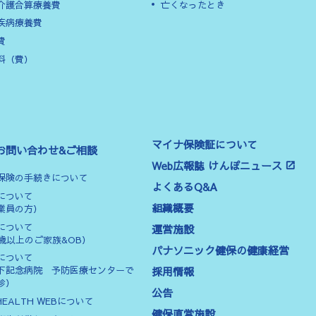
介護合算療養費
亡くなったとき
疾病療養費
費
料（費）
マイナ保険証について
お問い合わせ&ご相談
Web広報誌 けんぽニュース
保険の手続きについて
よくあるQ&A
について
組織概要
業員の方）
について
運営施設
0歳以上のご家族&OB）
パナソニック健保の健康経営
について
採用情報
下記念病院 予防医療センターで
診）
公告
HEALTH WEBについて
健保直営施設