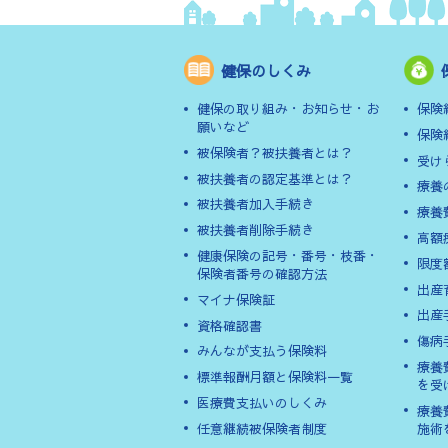
健保のしくみ
健保の取り組み・お知らせ・お
保険
願いなど
保険
被保険者？被扶養者とは？
受け
被扶養者の認定基準とは？
療養
被扶養者加入手続き
療養
被扶養者削除手続き
高額
健康保険の記号・番号・枝番・
限度
保険者番号の確認方法
出産
マイナ保険証
出産
資格確認書
傷病
みんなが支払う保険料
療養
標準報酬月額と保険料一覧
を受
医療費支払いのしくみ
療養
任意継続被保険者制度
施術