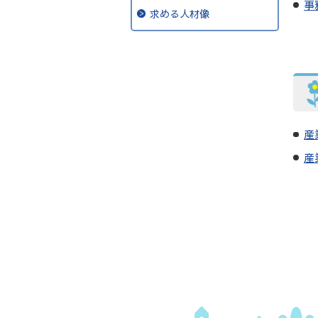
事
求める人材像
産
産