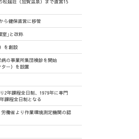
月の松越荘（加賀温泉）まで直営15
社から健保直営に移管
理室｣と改称
）を創設
尿病の事業所集団検診を開始
ンター）を設置
り2年課程全日制、1979年に専門
3年課程全日制となる
、労働省より作業環境測定機関の認