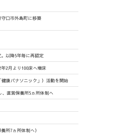
府守口市外島町に移築
。以降5年毎に再認定
2年2月より100床へ増床
「健康パナソニック」）活動を開始
鎖し、直営保養所5ヵ所体制へ
養所7ヵ所体制へ）