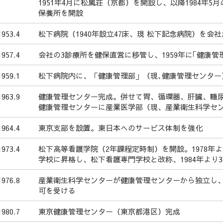
1951年4月に松嵐荘（京都）を開設し、以降1984年5
保養所を開設
1953.4
松下病院（1940年設立47床、現 松下記念病院）を会
1957.4
会社の3診療所を健保直営に移管し、1959年に｢健康管
1959.1
松下病院内に、「健康管理部」（現､健康管理センター
1963.9
健康管理センター完成。併せて胃、循環器、肝臓、糖
健康管理センターに産業医学部（現、産業衛生科学セ
1964.4
東京支部を設置。東日本へのサービス体制を強化
1973.4
松下高等看護学院（2年課程定時制）を開設。1978年よ
学校に昇格し、松下看護専門学校と改称、1984年より
1976.8
産業衛生科学センターが健康管理センターから独立し
可を受ける
1980.7
東京健康管理センター（東京都港区）完成