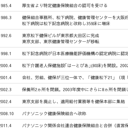
1985.4
厚生省より特定健康保険組合の認可を受ける
1986.3
健保組合事務所、松下病院、健康管理センターを大阪
松下病院は松下記念病院と改称し359床に増床
1992.6
東京松下健保ビルが東京都大田区に完成
東京支部、東京健康管理センターが移転
1998.1
松下記念病院が日本医療機能評価機構の認定病院に認定
2000.4
松下介護老人保健施設｢はーとぴあ｣(80床)を開設。200
2001.4
会社、労組、健保が三位一体で、「健康松下21」（現
2002.3
保養所2ヵ所を閉鎖。2003年度中にさらに8ヵ所を閉
2002.4
東京支部を廃止し、適用給付業務等を健保本部に集結
2008.10
パナソニック健康保険組合へ改称
2011.4
パナソニック関係会社連合健康保険組合と合併（直営保