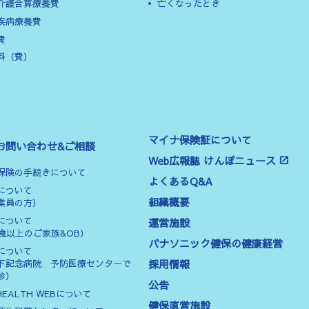
介護合算療養費
亡くなったとき
疾病療養費
費
料（費）
マイナ保険証について
お問い合わせ&ご相談
Web広報誌 けんぽニュース
保険の手続きについて
よくあるQ&A
について
組織概要
業員の方）
について
運営施設
0歳以上のご家族&OB）
パナソニック健保の健康経営
について
採用情報
下記念病院 予防医療センターで
診）
公告
HEALTH WEBについて
健保直営施設