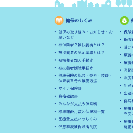
健保のしくみ
健保の取り組み・お知らせ・お
保険
願いなど
保険
被保険者？被扶養者とは？
受け
被扶養者の認定基準とは？
療養
被扶養者加入手続き
療養
被扶養者削除手続き
高額
健康保険の記号・番号・枝番・
限度
保険者番号の確認方法
出産
マイナ保険証
出産
資格確認書
傷病
みんなが支払う保険料
療養
標準報酬月額と保険料一覧
を受
医療費支払いのしくみ
療養
任意継続被保険者制度
施術