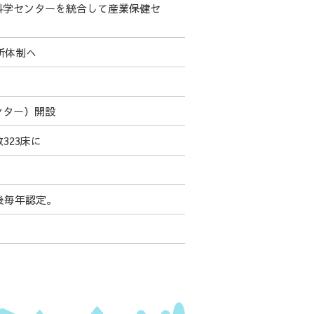
科学センターを統合して産業保健セ
所体制へ
ンター）開設
323床に
後毎年認定。