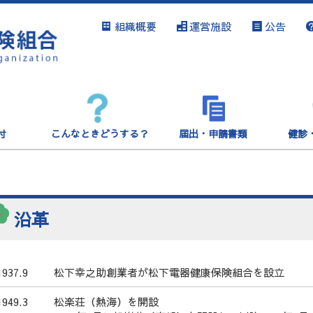
組織概要
運営施設
公告
付
こんなときどうする？
届出・申請書類
健診
沿革
1937.9
松下幸之助創業者が松下電器健康保険組合を設立
1949.3
松楽荘（熱海）を開設