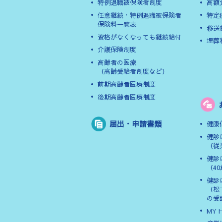
特例退職被保険者制度
高額
任意継続・特例退職被保険者
特定
保険料一覧表
移送
資格がなくなっても継続給付
埋葬
介護保険制度
高齢者の医療
（高齢受給者制度など）
前期高齢者医療制度
後期高齢者医療制度
届出・申請書類
健康
健診
（従
健診
（4
健診
（松
の受
MY 