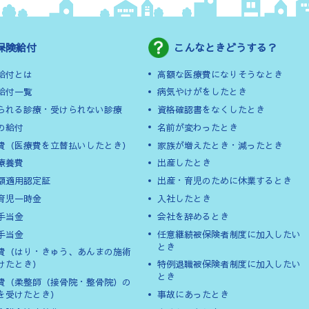
保険給付
こんなときどうする？
給付とは
高額な医療費になりそうなとき
給付一覧
病気やけがをしたとき
られる診療・受けられない診療
資格確認書をなくしたとき
の給付
名前が変わったとき
費（医療費を立替払いしたとき）
家族が増えたとき・減ったとき
療養費
出産したとき
額適用認定証
出産・育児のために休業するとき
育児一時金
入社したとき
手当金
会社を辞めるとき
手当金
任意継続被保険者制度に加入したい
とき
費（はり・きゅう、あんまの施術
けたとき）
特例退職被保険者制度に加入したい
とき
費（柔整師（接骨院・整骨院）の
を受けたとき）
事故にあったとき