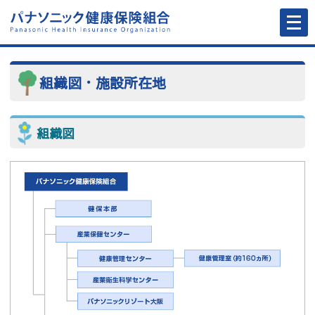
メ
ニ
ュ
ー
を
開
く
組織図・施設所在地
組織図