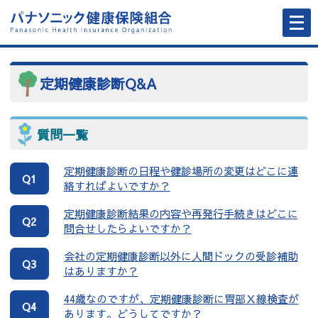
メ
ニ
ュ
ー
を
開
く
定期健康診断Q&A
質問一覧
定期健康診断の日程や健診場所の変更はどこに連
Q1
絡すればよいですか？
定期健康診断結果の内容や再発行手続きはどこに
Q2
問合せしたらよいですか？
会社の定期健康診断以外に人間ドックの受診補助
Q3
はありますか？
44歳なのですが、定期健康診断に胃部Ｘ線検査が
Q4
あります。どうしてですか？