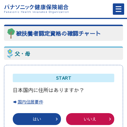
メ
ニ
ュ
ー
を
開
く
被扶養者認定資格の確認チャート
父・母
START
日本国内に住所はありますか？
国内住居要件
はい
いいえ