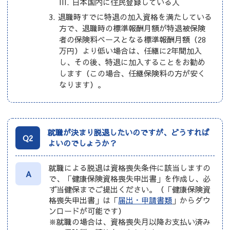
日本国内に住民登録している人
退職時すでに特退の加入資格を満たしている
方で、退職時の標準報酬月額が特退被保険
者の保険料ベースとなる標準報酬月額（28
万円）より低い場合は、任継に2年間加入
し、その後、特退に加入することをお勧め
します（この場合、任継保険料の方が安く
なります）。
就職が決まり脱退したいのですが、どうすれば
Q2
よいのでしょうか？
就職による脱退は資格喪失条件に該当しますの
A
で、「健康保険資格喪失申出書」を作成し、必
ず当健保までご提出ください。（「健康保険資
格喪失申出書」は「
届出・申請書類
」からダウ
ンロードが可能です）
※就職の場合は、資格喪失月以降お支払い済み