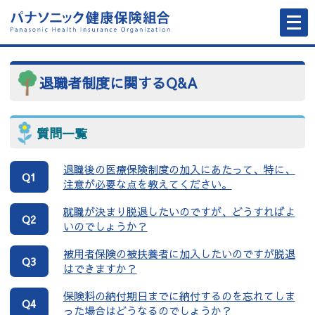
メ
ニ
ュ
ー
を
開
く
退職者制度に関するQ&A
質問一覧
退職後の医療保険制度の加入にあたって、特に、
Q1
注意が必要な点を教えてください。
就職が決まり脱退したいのですが、どうすればよ
Q2
いのでしょうか？
被用者保険の被扶養者に加入したいのですが脱退
Q3
はできますか？
保険料の納付期日までに納付するのを忘れてしま
Q4
った場合はどうなるのでしょうか？