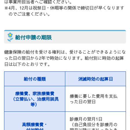
は事業所担当者へご確認ください。
※4月、12月は祝祭日・休暇等の関係で締切日が早くなります
のでご注意ください。
給付申請の期限
健康保険の給付を受ける権利は、受けることができるようにな
った日の翌日から2年で時効になります。給付別に時効の起算
日は以下のとおりです。
給付の種類
消滅時効の起算日
療養費、家族療養費
療養に要した費用を支払
（立替払い、治療用装具
った日の翌日
等）
診療月の翌月1日
高額療養費・
（自己負担分を診療月の
付加給付
翌月以降に支払ったとき