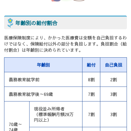
年齢別の給付割合
医療保険制度により、かかった医療費は全額を自己負担するわ
けではなく、保険給付以外の部分を負担します。負担割合（給
付割合）は年齢別に決められています。
年齢別
給付
自己負担
義務教育就学前
8割
2割
義務教育就学後～69歳
7割
3割
現役並み所得者
（標準報酬月額28万
7割
3割
円以上）
70歳～
74歳