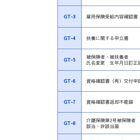
GT-3
雇用保険受給内容確認書
GT-4
扶養に関する申立書
被保険者・被扶養者
GT-5
氏名変更 生年月日訂正
GT-6
資格確認書（再）交付申
GT-7
資格確認書返却不能届
介護保険第2号被保険者
GT-8
該当・非該当届