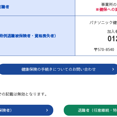
事業所の
在職者
※健保への
パナソニック
加入
特例退職被保険者・
資格喪失者）
01
〒570-854
健康保険の手続きについての
お問い合わせ
での記載は無効となります。
保険者）
退職者（任意継続・特