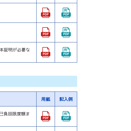
本証明が必要な
用紙
記入例
己負担限度額ま