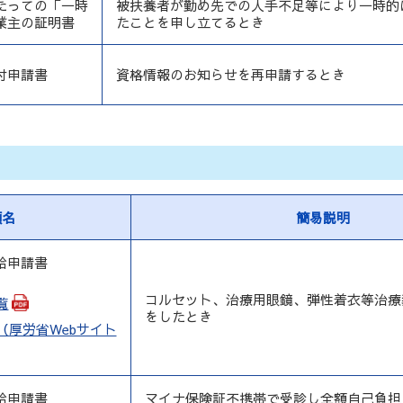
たっての「一時
被扶養者が勤め先での人手不足等により一時的
業主の証明書
たことを申し立てるとき
付申請書
資格情報のお知らせを再申請するとき
類名
簡易説明
給申請書
コルセット、治療用眼鏡、弾性着衣等治療
覧
をしたとき
（厚労省Webサイト
給申請書
マイナ保険証不携帯で受診し全額自己負担