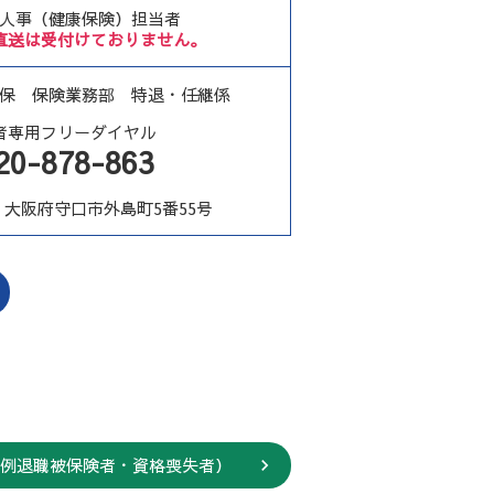
人事
（健康保険）
担当者
直送は受付けておりません。
健保
保険業務部
特退・任継係
者専用
フリーダイヤル
20-878-863
0
大阪府守口市外島町5番55号
例退職被保険者・
資格喪失者）