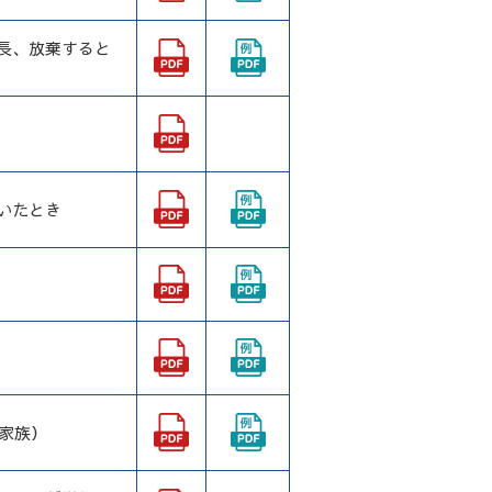
長、放棄すると
いたとき
と家族）