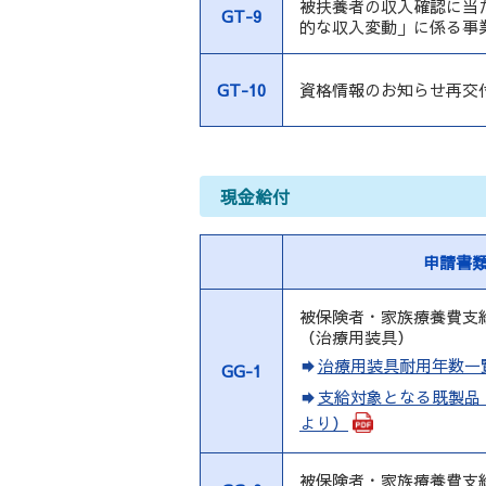
被扶養者の収入確認に当
GT-9
的な収入変動」に係る事
GT-10
資格情報のお知らせ再交
現金給付
申請書
被保険者・家族療養費支
（治療用装具）
治療用装具耐用年数一
GG-1
支給対象となる既製品
より）
被保険者・家族療養費支