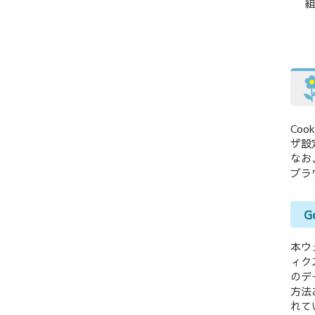
組
Co
ザ設
なお
ブラ
G
本ウ
ィク
のデ
方法
れて