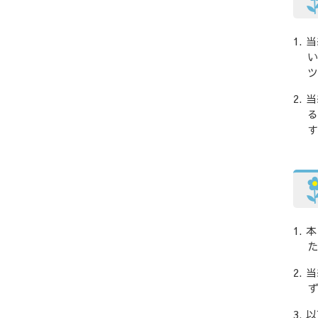
当
い
ツ
当
る
す
本
た
当
ず
以