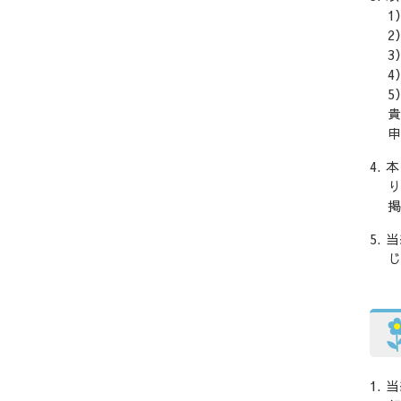
1
2
3
4
5
貴
申
本
り
掲
当
じ
当