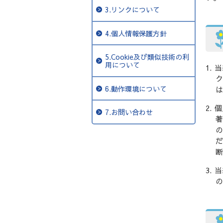
3.リンクについて
4.個人情報保護方針
5.Cookie及び類似技術の利
用について
当
ク
6.動作環境について
は
個
7.お問い合わせ
著
の
だ
断
当
の