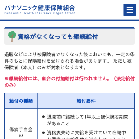
メ
ニ
ュ
ー
を
開
く
資格がなくなっても継続給付
退職などにより被保険者でなくなった後においても、一定の条
件のもとに保険給付を受けられる場合があります。 ただし被
保険者（本人）のみが対象となります。
※継続給付には、組合の付加給付は行われません。（法定給付
のみ）
給付の種類
給付要件
退職前に継続して1年以上被保険者期間
があること
傷病手当金
資格喪失時に支給を受けていて在職中
の