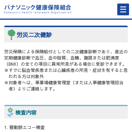
メ
ニ
ュ
ー
を
開
く
労災二次健診
労災保険による保険給付としての二次健康診断であり、直近の
定期健康診断で血圧、血中脂質、血糖、腹囲または肥満度
（BMI）の全ての項目に異常所見がある場合に受診できます。
※すでに脳血管疾患または心臓疾患の所見・症状を有すると思
われる方は対象外
※対象者へは、事業場健康管理室（または人事健康管理担当
者）よりご連絡します。
検査内容
頸動脈エコー検査