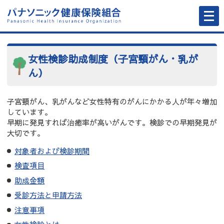
メ
ニ
ュ
ー
を
開
く
女性検診助成制度（子宮頸がん・乳が
ん）
子宮頸がん、乳がんなど女性特有のがんにかかる人が年々増加
しています。
早期に発見すれば治癒率が高いがんです。検診での早期発見が
大切です。
対象者および検診期間
検査項目
助成金額
受診方法と申請方法
注意事項