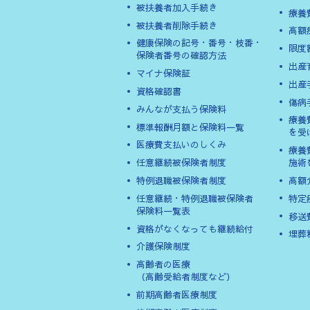
被扶養者加入手続き
療養
被扶養者削除手続き
高額
健康保険の記号・番号・枝番・
限度
保険者番号の確認方法
出産
マイナ保険証
出産
資格確認書
傷病
みんなが支払う保険料
療養
標準報酬月額と保険料一覧
を受
医療費支払いのしくみ
療養
任意継続被保険者制度
施術
特例退職被保険者制度
高額
任意継続・特例退職被保険者
特定
保険料一覧表
移送
資格がなくなっても継続給付
埋葬
介護保険制度
高齢者の医療
（高齢受給者制度など）
前期高齢者医療制度