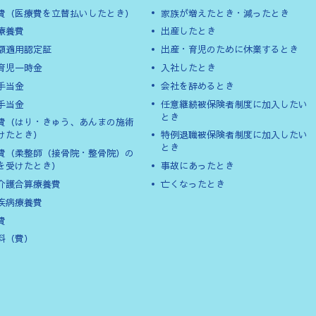
費（医療費を立替払いしたとき）
家族が増えたとき・減ったとき
療養費
出産したとき
額適用認定証
出産・育児のために休業するとき
育児一時金
入社したとき
手当金
会社を辞めるとき
手当金
任意継続被保険者制度に加入したい
とき
費（はり・きゅう、あんまの施術
けたとき）
特例退職被保険者制度に加入したい
とき
費（柔整師（接骨院・整骨院）の
を受けたとき）
事故にあったとき
介護合算療養費
亡くなったとき
疾病療養費
費
料（費）