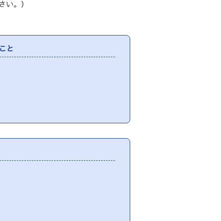
さい。）
こと