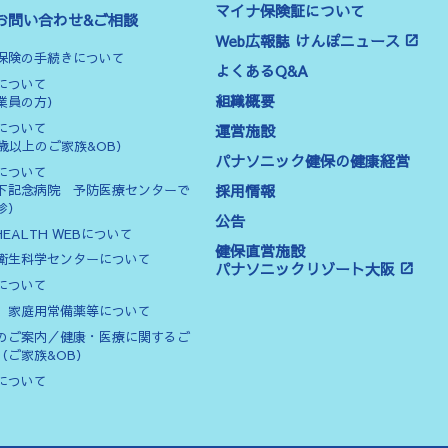
マイナ保険証について
お問い合わせ&ご相談
Web広報誌 けんぽニュース
保険の手続きについて
よくあるQ&A
について
組織概要
業員の方）
について
運営施設
0歳以上のご家族&OB）
パナソニック健保の健康経営
について
採用情報
下記念病院 予防医療センターで
診）
公告
HEALTH WEBについて
健保直営施設
衛生科学センターについて
パナソニックリゾート大阪
について
、家庭用常備薬等について
のご案内／健康・医療に関するご
（ご家族&OB）
について