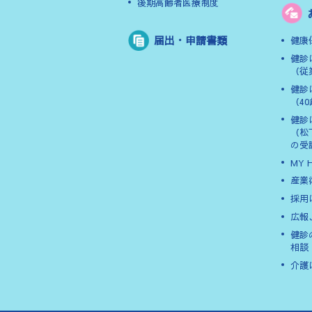
後期高齢者医療制度
届出・申請書類
健康
健診
（従
健診
（4
健診
（松
の受
MY 
産業
採用
広報
健診
相談
介護