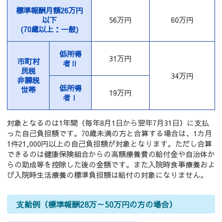
標準報酬月額26万円
以下
56万円
60万円
(70歳以上：一般)
低所得
31万円
市町村
者Ⅱ
民税
34万円
非課税
低所得
世帯
19万円
者Ⅰ
対象となるのは1年間（毎年8月1日から翌年7月31日）に支払
った自己負担額です。70歳未満の方と合算する場合は、1カ月
1件21,000円以上の自己負担額が対象となります。ただし合算
できるのは健康保険組合からの高額療養費の給付金や自治体か
らの助成等を控除した後の金額です。また入院時食事療養およ
び入院時生活療養の標準負担額は給付の対象になりません。
支給例（標準報酬28万～50万円の方の場合）