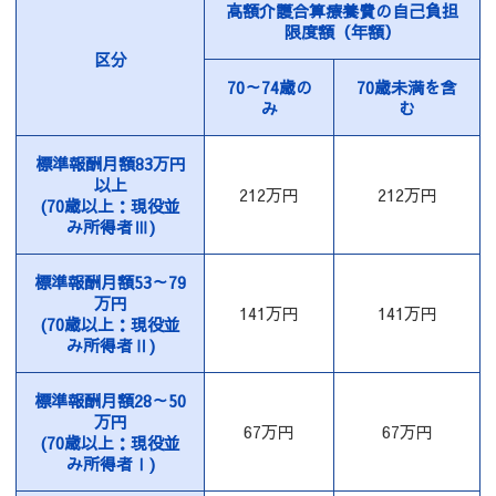
高額介護合算療養費の自己負担
限度額（年額）
区分
70～74歳の
70歳未満を含
み
む
標準報酬月額83万円
以上
212万円
212万円
(70歳以上：現役並
み所得者Ⅲ)
標準報酬月額53～79
万円
141万円
141万円
(70歳以上：現役並
み所得者Ⅱ)
標準報酬月額28～50
万円
67万円
67万円
(70歳以上：現役並
み所得者Ⅰ)