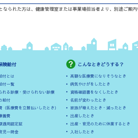
となられた方は、健康管理室または事業場担当者より、別途ご案内
保険給付
こんなときどうする？
給付とは
高額な医療費になりそうなとき
給付一覧
病気やけがをしたとき
られる診療・受けられない診療
資格確認書をなくしたとき
の給付
名前が変わったとき
費（医療費を立替払いしたとき）
家族が増えたとき・減ったとき
療養費
出産したとき
額適用認定証
出産・育児のために休業するとき
育児一時金
入社したとき