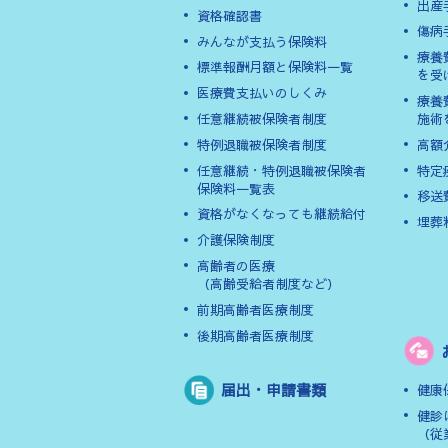
出産
資格確認書
傷病
みんなが支払う保険料
療養
標準報酬月額と保険料一覧
を受
医療費支払いのしくみ
療養
任意継続被保険者制度
施術
特例退職被保険者制度
高額
任意継続・特例退職被保険者
特定
保険料一覧表
移送
資格がなくなっても継続給付
埋葬
介護保険制度
高齢者の医療
（高齢受給者制度など）
前期高齢者医療制度
後期高齢者医療制度
届出・申請書類
健康
健診
（従