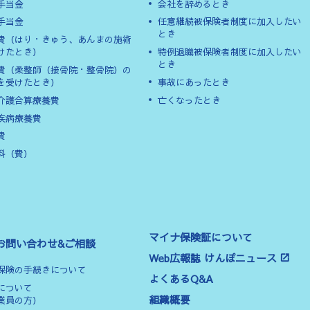
手当金
会社を辞めるとき
手当金
任意継続被保険者制度に加入したい
とき
費（はり・きゅう、あんまの施術
けたとき）
特例退職被保険者制度に加入したい
とき
費（柔整師（接骨院・整骨院）の
を受けたとき）
事故にあったとき
介護合算療養費
亡くなったとき
疾病療養費
費
料（費）
マイナ保険証について
お問い合わせ&ご相談
Web広報誌 けんぽニュース
保険の手続きについて
よくあるQ&A
について
組織概要
業員の方）