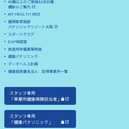
40歳以上のご家族&OB対象
健診のご案内
MY HEALTH WEB
健保直営施設
パナソニックリゾート大阪
スポーツクラブ
EAP相談室
家庭用常備薬等斡旋
健康パナソニック
データヘルス計画
健康経営優良法人 取得事業所一覧
スタッフ専用
「事業所健康保険担当者」
スタッフ専用
「健康パナソニック」