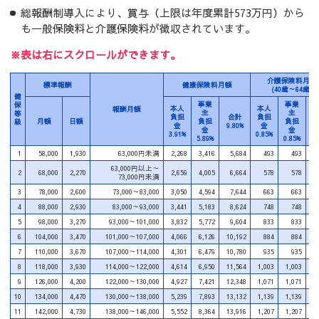
総報酬制導入により、賞与（上限は年度累計573万円）から
も一般保険料と介護保険料が徴収されています。
※表は右にスクロールができます。
介護保険料月額
標準報酬
健康保険料月額
(40歳～64歳)
健
事業
事業
保
本人
本人
報酬月額
主
主
等
負担
合計
負担
月額
日額
負担
負担
級
金
9.80%
金
1.
金
金
3.91%
0.85%
5.89%
0.85%
1
58,000
1,930
63,000円未満
2,268
3,416
5,684
493
493
63,000円以上～
2
68,000
2,270
2,659
4,005
6,664
578
578
1
73,000円未満
3
78,000
2,600
73,000～83,000
3,050
4,594
7,644
663
663
1
4
88,000
2,930
83,000～93,000
3,441
5,183
8,624
748
748
1
5
98,000
3,270
93,000～101,000
3,832
5,772
9,604
833
833
1
6
104,000
3,470
101,000～107,000
4,066
6,126
10,192
884
884
1
7
110,000
3,670
107,000～114,000
4,301
6,479
10,780
935
935
1
8
118,000
3,930
114,000～122,000
4,614
6,950
11,564
1,003
1,003
2
9
126,000
4,200
122,000～130,000
4,927
7,421
12,348
1,071
1,071
2
10
134,000
4,470
130,000～138,000
5,239
7,893
13,132
1,139
1,139
2
11
142,000
4,730
138,000～146,000
5,552
8,364
13,916
1,207
1,207
2