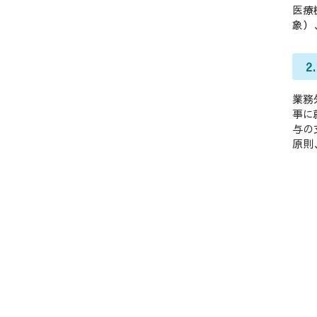
医療
象）
2
業務
事に
与の
原則