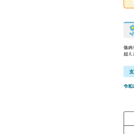
傷病
超え
令和