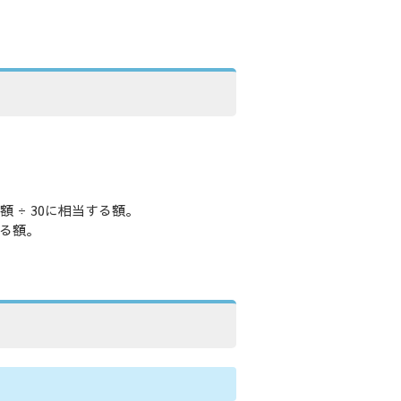
 ÷ 30に相当する額。
する額。