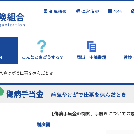
組織概要
運営施設
公告
付
こんなときどうする？
届出・申請書類
健診
気やけがで仕事を休んだとき
傷病手当金
病気やけがで仕事を休んだとき
【傷病手当金の制度、手続きについての
制度編