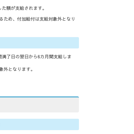
した額が支給されます。
るため、付加給付は支給対象外となり
間満了日の翌日から6カ月間支給しま
象外となります。
と