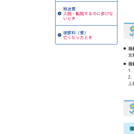
移送費
入院・転院するのに歩けな
いとき
埋葬料（費）
亡くなったとき
当
支
当
上