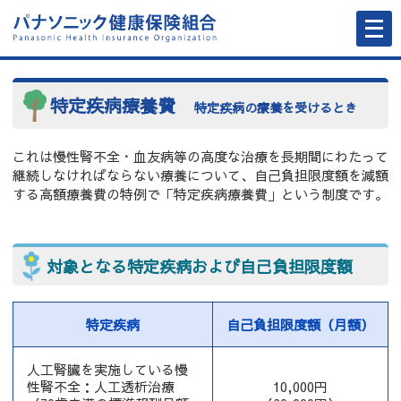
メ
ニ
ュ
ー
を
開
く
特定疾病療養費
特定疾病の療養を受けるとき
これは慢性腎不全・血友病等の高度な治療を長期間にわたって
継続しなければならない療養について、自己負担限度額を減額
する高額療養費の特例で「特定疾病療養費」という制度です。
対象となる特定疾病および自己負担限度額
特定疾病
自己負担限度額（月額）
人工腎臓を実施している慢
性腎不全：人工透析治療
10,000円