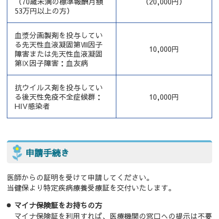
（70歳未満の標準報酬月額
（20,000円）
53万円以上の方）
血漿分画製剤を投与してい
る先天性血液凝固第Ⅷ因子
10,000円
障害または
先天性血液凝固
第Ⅸ因子障害：血友病
抗ウイルス剤を投与してい
る後天性免疫不全症候群：
10,000円
HIV感染者
申請手続き
医師からの証明を受けて申請してください。
当健保より特定疾病療養受療証を交付いたします。
マイナ保険証をお持ちの方
マイナ保険証を利用すれば、医療機関の窓口への提示は不要