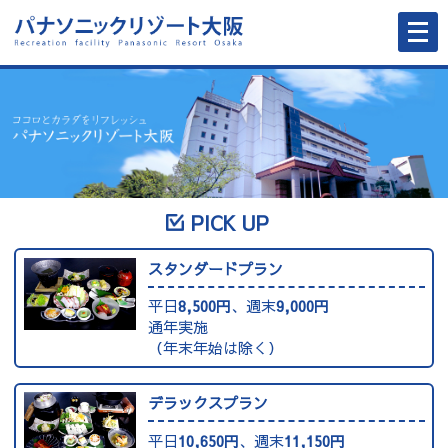
メ
ニ
ュ
ー
を
開
く
PICK UP
スタンダードプラン
平日
8,500円
、週末
9,000円
通年実施
（年末年始は除く）
デラックスプラン
平日
10,650円
、週末
11,150円