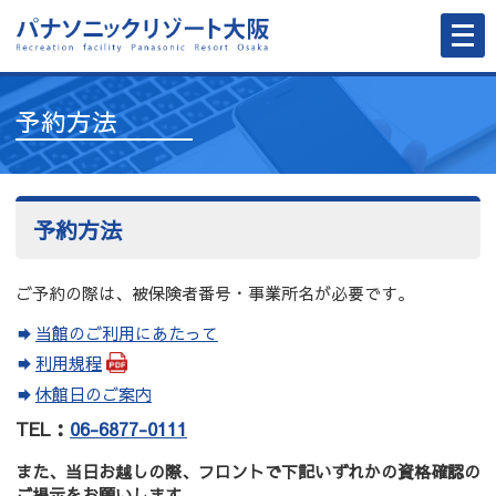
メ
ニ
ュ
ー
を
開
予約方法
く
予約方法
ご予約の際は、被保険者番号・事業所名が必要です。
当館のご利用にあたって
利用規程
休館日のご案内
TEL：
06-6877-0111
また、当日お越しの際、フロントで下記いずれかの資格確認の
ご提示をお願いします。