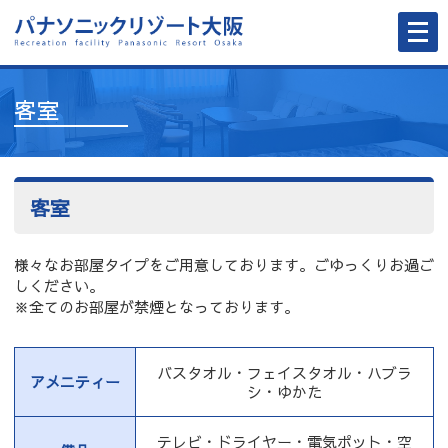
メ
ニ
ュ
ー
を
開
客室
く
客室
様々なお部屋タイプをご用意しております。ごゆっくりお過ご
しください。
※全てのお部屋が禁煙となっております。
バスタオル・フェイスタオル・ハブラ
アメニティー
シ・ゆかた
テレビ・ドライヤー・電気ポット・空