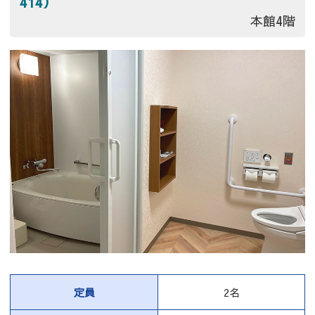
414）
本館4階
定員
2名