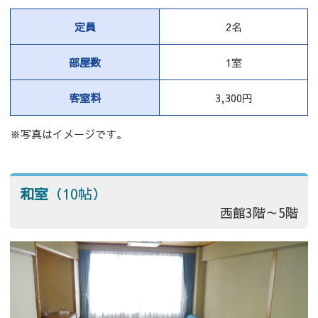
定員
2名
部屋数
1室
客室料
3,300円
※写真はイメージです。
和室
（10帖）
西館3階～5階