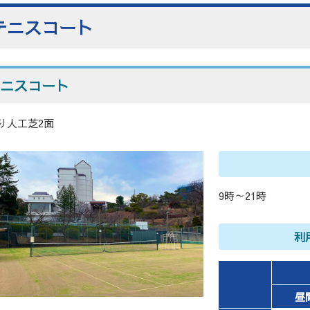
テニスコート
ニスコート
り人工芝2面
9時～21時
利
昼