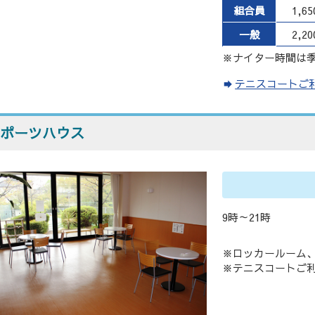
組合員
1,6
一般
2,2
※ナイター時間は
テニスコートご
ポーツハウス
9時～21時
※ロッカールーム
※テニスコートご