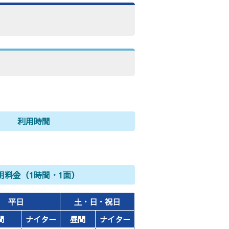
利用時間
用料金（1時間・1面）
平日
土・日・祝日
間
ナイター
昼間
ナイター