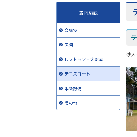
館内施設
会議室
テ
広間
砂入
レストラン・大浴室
テニスコート
娯楽設備
その他