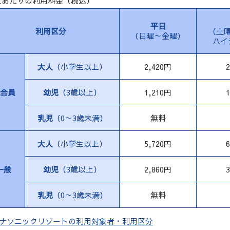
人あたりの利用料金（税込）
平日
利用区分
（土
（日曜～金曜）
ハイ
大人
（小学生以上）
2,420円
合員
幼児
（3歳以上）
1,210円
乳児
（0～3歳未満）
無料
大人
（小学生以上）
5,720円
一般
幼児
（3歳以上）
2,860円
乳児
（0～3歳未満）
無料
ナソニックリゾートの利用対象者・利用区分