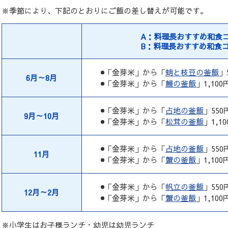
※季節により、下記のとおりにご飯の差し替えが可能です。
A：料理長おすすめ和食
B：料理長おすすめ和食
「金芽米」から
「
蛸と枝豆の釜飯
」
6月～8月
「金芽米」から
「
鰻の釜飯
」1,100
「金芽米」から
「
占地の釜飯
」550
9月～10月
「金芽米」から
「
松茸の釜飯
」1,1
「金芽米」から
「
占地の釜飯
」550
11月
「金芽米」から
「
蟹の釜飯
」1,100
「金芽米」から
「
帆立の釜飯
」550
12月～2月
「金芽米」から
「
蟹の釜飯
」1,100
※小学生はお子様ランチ・幼児は幼児ランチ