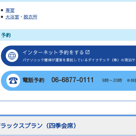
客室
大浴室
・
脱衣所
予約
インターネット予約をする
パナソニック健保が運営を委託している
ダイナテック（株）の宿泊サ
06-6877-0111
電話予約
9時～20時 ※休
デラックスプラン（四季会席）