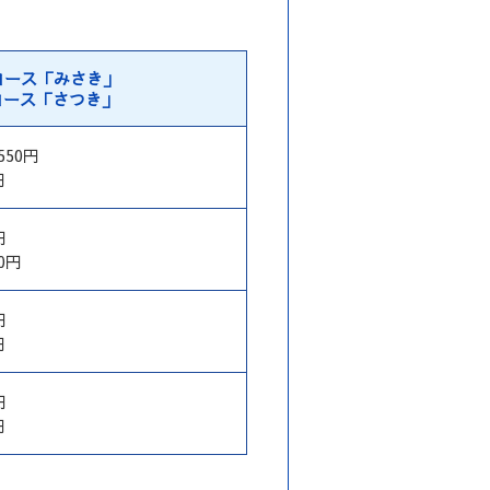
コース
「みさき」
コース
「さつき」
550円
円
円
00円
円
円
円
円