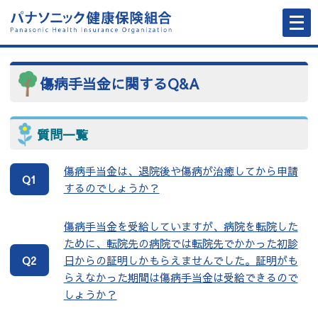
メ
ニ
ュ
ー
を
開
く
傷病手当金に関するQ&A
質問一覧
傷病手当金は、退院後や傷病が治癒してから申請
Q1
するのでしょうか？
傷病手当金を受給していますが、病院を転院した
ために、転院先の病院では転院先でかかった初診
日からの証明しかもらえませんでした。証明がも
Q2
らえなかった期間は傷病手当金は受給できるので
しょうか？