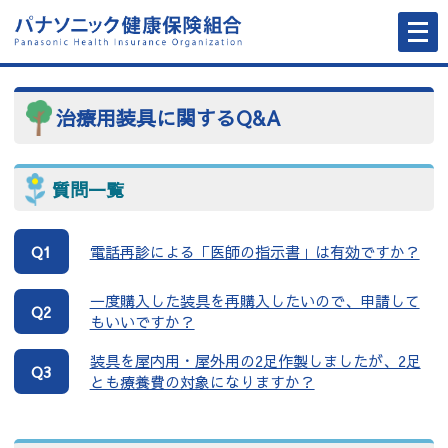
メ
ニ
ュ
ー
を
開
く
治療用装具に関するQ&A
質問一覧
Q1
電話再診による「医師の指示書」は有効ですか？
一度購入した装具を再購入したいので、申請して
Q2
もいいですか？
装具を屋内用・屋外用の2足作製しましたが、2足
Q3
とも療養費の対象になりますか？