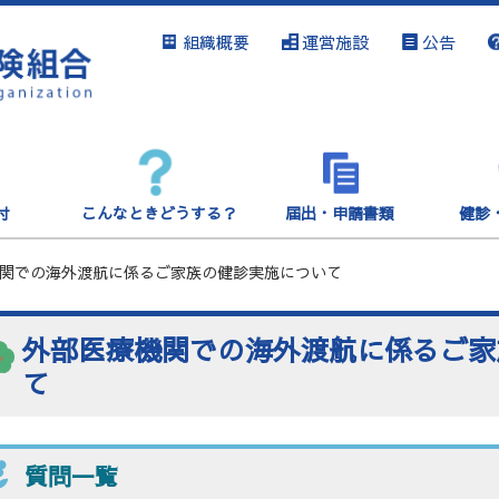
組織概要
運営施設
公告
付
こんなときどうする？
届出・申請書類
健診
関での海外渡航に係るご家族の健診実施について
外部医療機関での海外渡航に係るご家
て
質問一覧