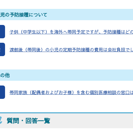
小児の予防接種について
1
子供（中学生以下）を海外へ帯同予定ですが、予防接種はど
2
渡航後（帯同後）の小児の定期予防接種の費用は会社負担で
その他
1
帯同家族（配偶者およびお子様）を含む個別医療相談の窓口
質問・回答一覧