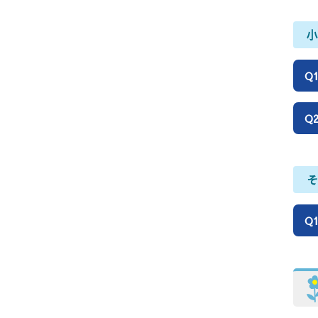
Q
Q
Q