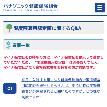
メ
ニ
ュ
ー
を
開
く
限度額適用認定証に関するQ&A
質問一覧
マイナ保険証をお持ちの方は、マイナ保険証を提示して受診し
ていただくため、 “限度額適用認定証”は必要ありません。
マイナ保険証がなく資格確認書をお持ちの方が対象です。
来月、入院する事になり健康保険組合で限度額適
用認定証を発行してもらえば、支払い時に高額療
Q1
養費分が免除されると聞いたのですが、どの様な
制度ですか？