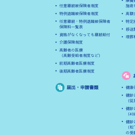
療養
任意継続被保険者制度
施術
特例退職被保険者制度
高額
任意継続・特例退職被保険者
特定
保険料一覧表
移送
資格がなくなっても継続給付
埋葬
介護保険制度
高齢者の医療
（高齢受給者制度など）
前期高齢者医療制度
後期高齢者医療制度
届出・申請書類
健康
健診
（従
健診
（4
健診
（松
の受