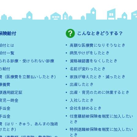
保険給付
こんなときどうする？
給付とは
高額な医療費になりそうなとき
給付一覧
病気やけがをしたとき
られる診療・受けられない診療
資格確認書をなくしたとき
の給付
名前が変わったとき
費（医療費を立替払いしたとき）
家族が増えたとき・減ったとき
療養費
出産したとき
額適用認定証
出産・育児のために休業するとき
育児一時金
入社したとき
手当金
会社を辞めるとき
手当金
任意継続被保険者制度に加入したい
とき
費（はり・きゅう、あんまの施術
けたとき）
特例退職被保険者制度に加入したい
とき