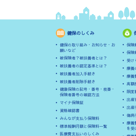
健保のしくみ
健保の取り組み・お知らせ・お
保険
願いなど
保険
被保険者？被扶養者とは？
受け
被扶養者の認定基準とは？
療養
被扶養者加入手続き
療養
被扶養者削除手続き
高額
健康保険の記号・番号・枝番・
限度
保険者番号の確認方法
出産
マイナ保険証
出産
資格確認書
傷病
みんなが支払う保険料
療養
標準報酬月額と保険料一覧
を受
医療費支払いのしくみ