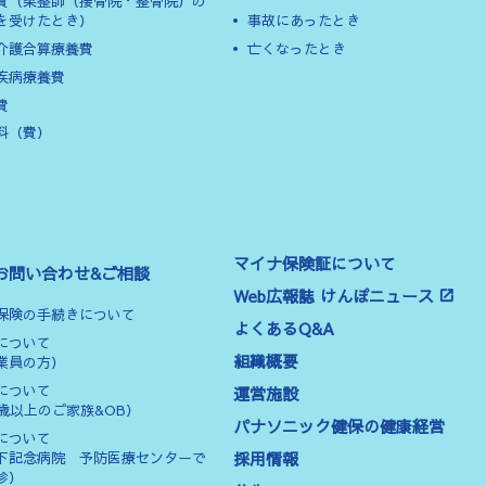
費（柔整師（接骨院・整骨院）の
を受けたとき）
事故にあったとき
介護合算療養費
亡くなったとき
疾病療養費
費
料（費）
マイナ保険証について
お問い合わせ&ご相談
Web広報誌 けんぽニュース
保険の手続きについて
よくあるQ&A
について
組織概要
業員の方）
について
運営施設
0歳以上のご家族&OB）
パナソニック健保の健康経営
について
採用情報
下記念病院 予防医療センターで
診）