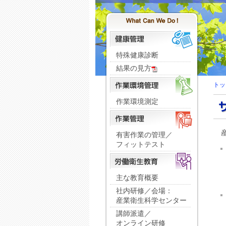
特殊健康診断
結果の見方
トッ
作業環境測定
有害作業の管理／
フィットテスト
主な教育概要
社内研修／会場：
産業衛生科学センター
講師派遣／
オンライン研修