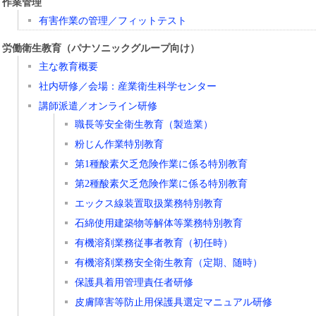
作業管理
有害作業の管理／フィットテスト
労働衛生教育（パナソニックグループ向け）
主な教育概要
社内研修／会場：産業衛生科学センター
講師派遣／オンライン研修
職長等安全衛生教育（製造業）
粉じん作業特別教育
第1種酸素欠乏危険作業に係る特別教育
第2種酸素欠乏危険作業に係る特別教育
エックス線装置取扱業務特別教育
石綿使用建築物等解体等業務特別教育
有機溶剤業務従事者教育（初任時）
有機溶剤業務安全衛生教育（定期、随時）
保護具着用管理責任者研修
皮膚障害等防止用保護具選定マニュアル研修