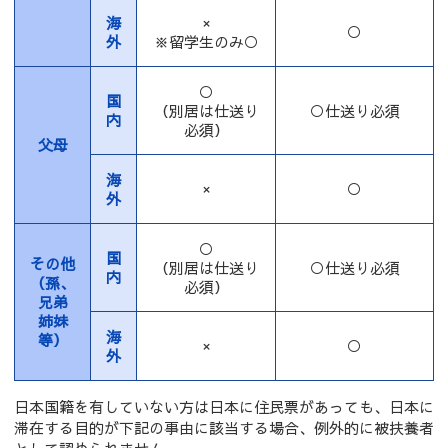
海
×
○
外
※留学生のみ○
○
国
（別居は仕送り
○仕送り必須
内
必須）
父母
海
×
○
外
○
国
その他
（別居は仕送り
○仕送り必須
内
（孫、
必須）
兄弟
姉妹
海
等）
×
○
外
日本国籍を有していない方は日本に住民票があっても、日本に
滞在する目的が下記の事由に該当する場合、例外的に被扶養者