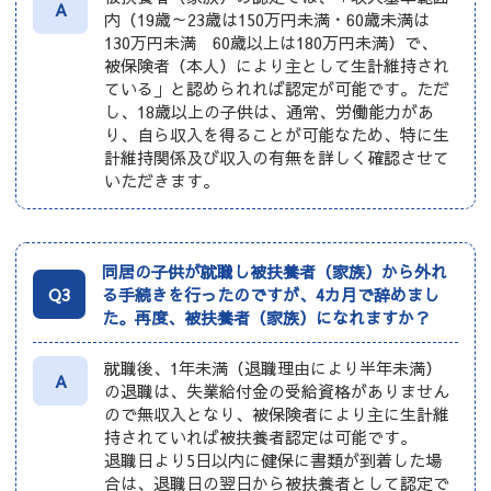
A
内（19歳～23歳は150万円未満・60歳未満は
130万円未満 60歳以上は180万円未満）で、
被保険者（本人）により主として生計維持され
ている」と認められれば認定が可能です。ただ
し、18歳以上の子供は、通常、労働能力があ
り、自ら収入を得ることが可能なため、特に生
計維持関係及び収入の有無を詳しく確認させて
いただきます。
同居の子供が就職し被扶養者（家族）から外れ
Q3
る手続きを行ったのですが、4カ月で辞めまし
た。再度、被扶養者（家族）になれますか？
就職後、1年未満（退職理由により半年未満）
A
の退職は、失業給付金の受給資格がありません
ので無収入となり、被保険者により主に生計維
持されていれば被扶養者認定は可能です。
退職日より5日以内に健保に書類が到着した場
合は、退職日の翌日から被扶養者として認定で