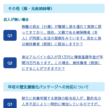
その他（孫・兄弟姉妹等）
収入が無い場合
無職の長女（31歳）が離婚し孫を連れて実家に戻
ってきており、現在、父親である被保険者（本
Q1
人）が同居し生活の面倒をみています。長女と孫
は被扶養者（家族）に該当しますか？
弟はアルバイト収入が月1万円と障害基礎年金が年
間78万円あります。この場合、被扶養者（家族）
Q2
にすることができますか？
年収の壁支援強化パッケージへの対応について
新たに扶養申請する家族の給与収入が、勤め先の
人手不足により一時的に増加しているのですが、
Q1