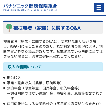
メ
ニ
ュ
ー
を
開
く
被扶養者（家族）に関するQ&A
被扶養者（家族）に関するQ&Aは、基本的な取り扱いを項
目、続柄別に示したものであり、認定対象者の現況により、判
断内容が異なる場合があります。記載されている事例に当ては
まらない場合は、必ず当健保へ確認してください。
収入の範囲について
勤労収入
事業・副業収入（農業、原稿料等）
公的年金（厚生年金、国民年金、私的年金等）
→課税対象ではない遺族年金、障害年金、恩給等も含まれま
す
雇用保険法による失業給付金（高年齢求職者給付金を含む）