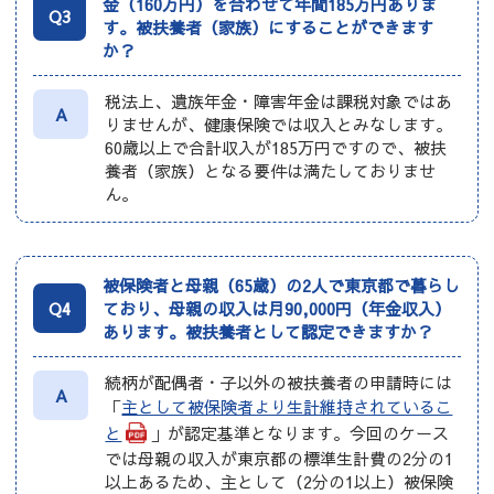
金（160万円）を合わせて年間185万円ありま
Q3
す。被扶養者（家族）にすることができます
か？
税法上、遺族年金・障害年金は課税対象ではあ
A
りませんが、健康保険では収入とみなします。
60歳以上で合計収入が185万円ですので、被扶
養者（家族）となる要件は満たしておりませ
ん。
被保険者と母親（65歳）の2人で東京都で暮らし
Q4
ており、母親の収入は月90,000円（年金収入）
あります。被扶養者として認定できますか？
続柄が配偶者・子以外の被扶養者の申請時には
A
「
主として被保険者より生計維持されているこ
と
」が認定基準となります。今回のケース
では母親の収入が東京都の標準生計費の2分の1
以上あるため、主として（2分の1以上）被保険