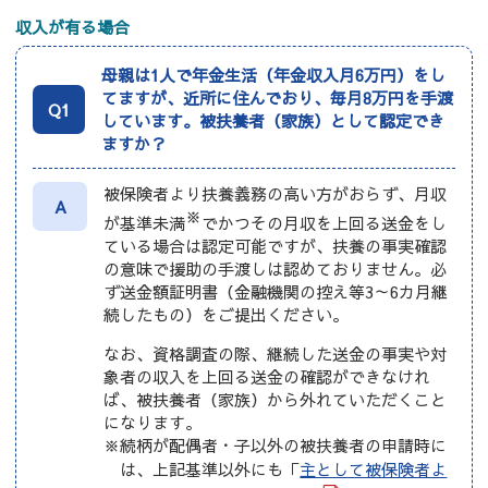
収入が有る場合
母親は1人で年金生活（年金収入月6万円）をし
てますが、近所に住んでおり、毎月8万円を手渡
Q1
しています。被扶養者（家族）として認定でき
ますか？
被保険者より扶養義務の高い方がおらず、月収
A
※
が基準未満
でかつその月収を上回る送金をし
ている場合は認定可能ですが、扶養の事実確認
の意味で援助の手渡しは認めておりません。必
ず送金額証明書（金融機関の控え等3～6カ月継
続したもの）をご提出ください。
なお、資格調査の際、継続した送金の事実や対
象者の収入を上回る送金の確認ができなけれ
ば、被扶養者（家族）から外れていただくこと
になります。
※続柄が配偶者・子以外の被扶養者の申請時に
は、上記基準以外にも「
主として被保険者よ