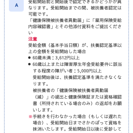
受給開始前と開始後で認定できるかどうかが異
A
なります。受給開始までの間、被扶養者認定は
可能です。
「健康保険被扶養者異動届」に「雇用保険受給
内容確認書」とその他添付資料をご提出くださ
い
注意
受給金額（基本手当日額）が、扶養認定基準以
上の金額を受給開始した場合
60歳未満：3,612円以上
60歳以上または障害厚生年金受給要件に該当
する程度の障がい者：5,000円以上
受給開始後は、扶養認定基準を満たさなくな
ります。
被扶養者の「健康保険被扶養者異動届
（減）」の提出と健康保険証または資格確認
書（所持されている場合のみ）の返却をお願
いします。
※
手続きを行わなかった場合（もしくは遅れた
場合）、受給開始日までさかのぼって資格を
抹消いたします。受給開始日以後に受診して