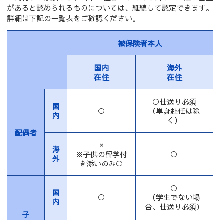
があると認められるものについては、継続して認定できます。
詳細は下記の一覧表をご確認ください。
被保険者本人
国内
海外
在住
在住
○仕送り必須
国
○
（単身赴任は除
内
く）
配偶者
×
海
※子供の留学付
○
外
き添いのみ○
○
国
○
（学生でない場
内
合、仕送り必須）
子