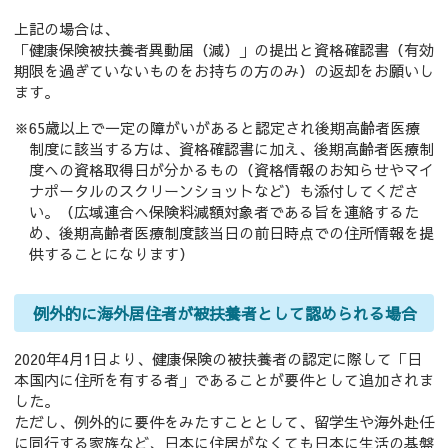
上記の場合は、
「健康保険被扶養者異動届（減）」の提出と資格確認書（有効
期限を過ぎていないものをお持ちの方のみ）の返却をお願いし
ます。
※65歳以上で一定の障がいがあると認定され後期高齢者医療
制度に該当する方は、資格確認書に加え、後期高齢者医療制
度への資格取得日が分かるもの（資格情報のお知らせやマイ
ナポータルのスクリーンショットなど）も添付してくださ
い。（広域連合へ保険料減額対象者である旨を連絡するた
め、後期高齢者医療制度該当日の前日時点での住所情報を提
供することになります）
例外的に海外居住者が被扶養者として認められる場合
2020年4月1日より、健康保険の被扶養者の認定に際して「日
本国内に住所を有する者」であることが要件として追加されま
した。
ただし、例外的に要件をみたすこととして、留学生や海外赴任
に同行する家族など、日本に住居がなくても日本に生活の基盤