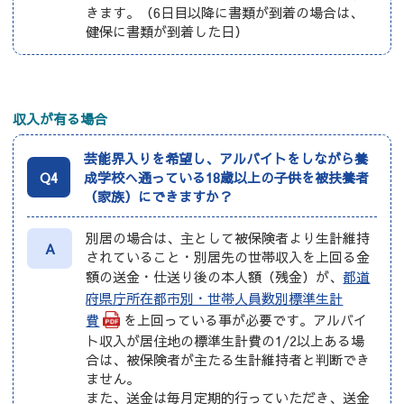
きます。（6日目以降に書類が到着の場合は、
健保に書類が到着した日）
収入が有る場合
芸能界入りを希望し、アルバイトをしながら養
Q4
成学校へ通っている18歳以上の子供を被扶養者
（家族）にできますか？
別居の場合は、主として被保険者より生計維持
A
されていること・別居先の世帯収入を上回る金
額の送金・仕送り後の本人額（残金）が、
都道
府県庁所在都市別・世帯人員数別標準生計
費
を上回っている事が必要です。アルバイ
ト収入が居住地の標準生計費の1/2以上ある場
合は、被保険者が主たる生計維持者と判断でき
ません。
また、送金は毎月定期的行っていただき、送金