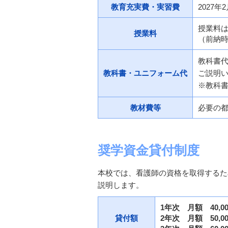
教育充実費・実習費
2027
授業料
授業料
（前納時
教科書
教科書・ユニフォーム代
ご説明
※教科書
教材費等
必要の
奨学資金貸付制度
本校では、看護師の資格を取得するた
説明します。
1年次 月額 40,0
貸付額
2年次 月額 50,0