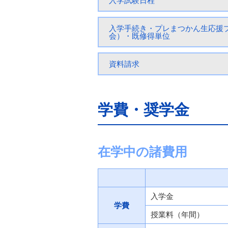
入学試験日程
入学手続き・プレまつかん生応援
会）・既修得単位
資料請求
学費・奨学金
在学中の諸費用
入学金
学費
授業料（年間）