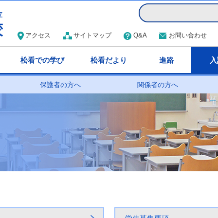
アクセス
サイトマップ
Q&A
お問い合わせ
松看での学び
松看だより
進路
入
保護者の方へ
関係者の方へ