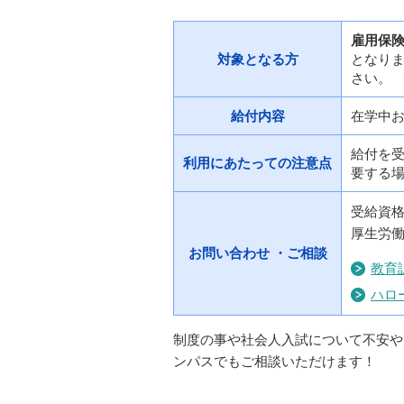
雇用保
対象となる方
となり
さい。
給付内容
在学中
給付を
利用にあたっての注意点
要する
受給資
厚生労
お問い合わせ ・ご相談
教育
ハロ
制度の事や社会人入試について不安や
ンパスでもご相談いただけます！