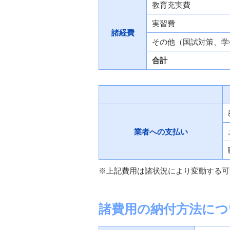
教育充実費
実習費
諸経費
その他（国試対策、学
合計
業者への
支払い
※上記費用は諸状況により変動する可
諸費用の納付方法につ