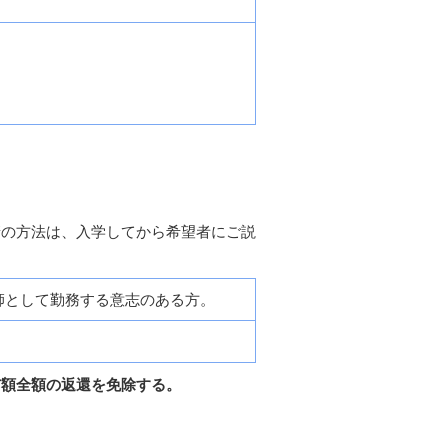
。
請の方法は、入学してから希望者にご説
師として勤務する意志のある方。
与額全額の返還を免除する。