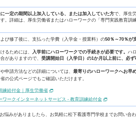
険に一定の期間以上加入している、または加入していた方
で、厚生
ます。詳細は、厚生労働省またはハローワークの「専門実践教育訓
および修了後に、支払った学費（入学金・授業料）の
50％～70％
受けるためには、
入学前にハローワークでの手続きが必要です。
ハ
場合がありますので、
受講開始日（入学日）の1か月以上前に、必ず
格や申請方法などの詳細については、
最寄りのハローワークへお早
働省の公式ページでもご確認いただけます。
訓練給付金｜厚生労働省
ーワークインターネットサービス - 教育訓練給付金
お悩みがありましたら、お気軽に松下看護専門学校までお問い合