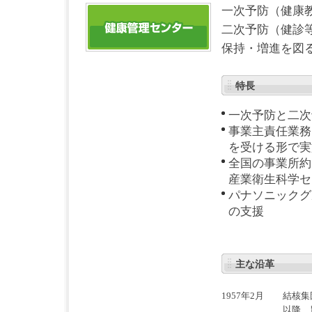
一次予防（健康
二次予防（健診
保持・増進を図
特長
一次予防と二次
事業主責任業務
を受ける形で実
全国の事業所約
産業衛生科学セ
パナソニックグ
の支援
主な沿革
1957年2月
結核集
以降、