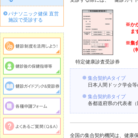
パナソニック健保 直営
施設で受診する
※か
ま
※集
（
特定健康診査受診券
集合契約Aタイプ
日本人間ドック学会等
集合契約Bタイプ
各都道府県の代表者（
全国の集合契約機関は、健康