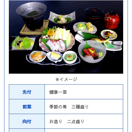
※イメージ
先付
健康一菜
前菜
季節の肴 三種盛り
向付
お造り 二点盛り