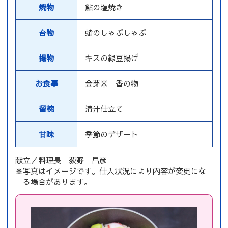
焼物
鮎の塩焼き
台物
蛸のしゃぶしゃぶ
揚物
キスの緑豆揚げ
お食事
金芽米 香の物
留椀
清汁仕立て
甘味
季節のデザート
献立／料理長 荻野 昌彦
※写真はイメージです。仕入状況により内容が変更にな
る場合があります。