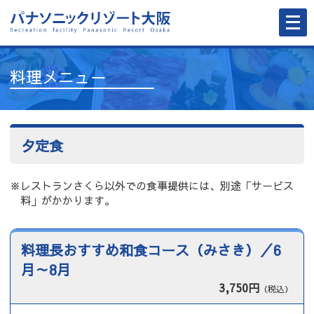
メ
ニ
ュ
ー
を
開
料理メニュー
く
夕定食
※レストランさくら以外での食事提供には、別途「サービス
料」がかかります。
料理長おすすめ和食コース（みさき）／6
月～8月
3,750円
（税込）