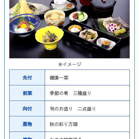
※イメージ
先付
健康一菜
前菜
季節の肴 三種盛り
向付
旬のお造り 二点盛り
蒸物
秋の彩り万頭