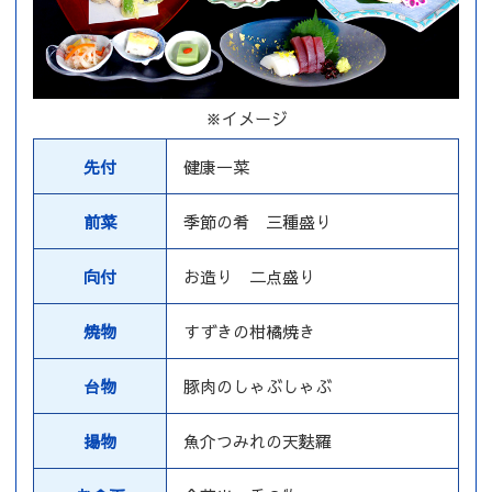
※イメージ
先付
健康一菜
前菜
季節の肴 三種盛り
向付
お造り 二点盛り
焼物
すずきの柑橘焼き
台物
豚肉のしゃぶしゃぶ
揚物
魚介つみれの天麩羅