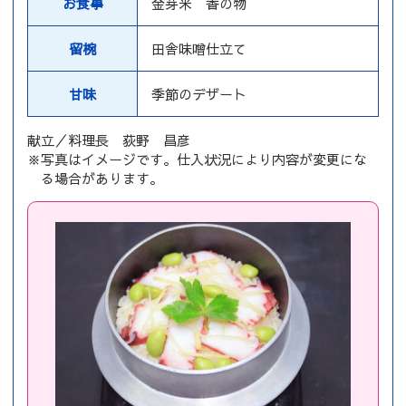
お食事
金芽米 香の物
留椀
田舎味噌仕立て
甘味
季節のデザート
献立／料理長 荻野 昌彦
※写真はイメージです。仕入状況により内容が変更にな
る場合があります。