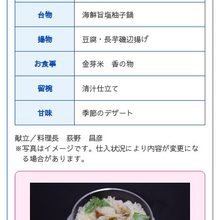
台物
海鮮旨塩柚子鍋
揚物
豆腐・長芋磯辺揚げ
お食事
金芽米 香の物
留椀
清汁仕立て
甘味
季節のデザート
献立／料理長 荻野 昌彦
※写真はイメージです。仕入状況により内容が変更にな
る場合があります。