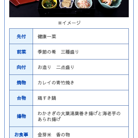
※イメージ
先付
健康一菜
前菜
季節の肴 三種盛り
向付
お造り 二点盛り
焼物
カレイの青竹焼き
台物
鶏すき鍋
わかさぎの大葉湯葉巻き揚げと海老芋の
揚物
あられ揚げ
お食事
金芽米 香の物