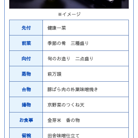
※イメージ
先付
健康一菜
前菜
季節の肴 三種盛り
向付
旬のお造り 二点盛り
蒸物
萩万頭
台物
豚ばら肉の朴葉味噌焼き
揚物
京野菜のつくね天
お食事
金芽米 香の物
留椀
田舎味噌仕立て