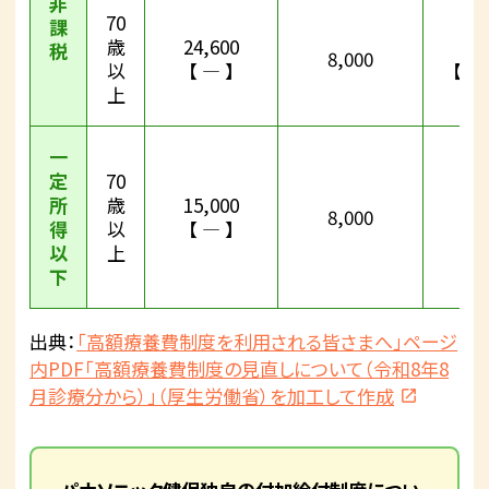
非
70
課
歳
24,600
25
税
8,000
以
【 ― 】
【24
上
一
定
70
所
歳
15,000
15
8,000
得
以
【 ― 】
【 
以
上
下
出典：
「高額療養費制度を利用される皆さまへ」ページ
内PDF「高額療養費制度の見直しについて（令和8年8
月診療分から）」（厚生労働省）を加工して作成