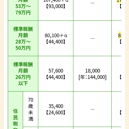
―
53万～
【93,000】
【93
79万円
標準報酬
月額
80,100＋α
85,
―
28万～
【44,400】
【44
50万円
標準報酬
月額
57,600
18,000
61
26万円
【44,400】
[年：144,000]
【44
以下
70
歳
35,400
36
―
住
未
【24,600】
【24
民
満
税