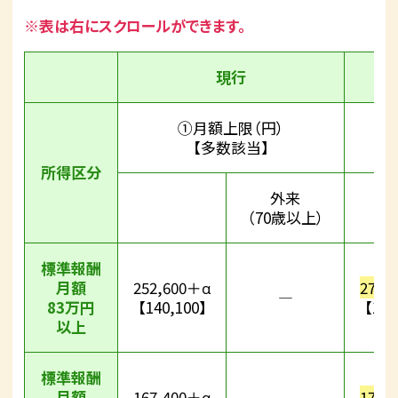
※表は右にスクロールができます。
現行
①月額上限（円）
【多数該当】
所得区分
外来
（70歳以上）
標準報酬
月額
252,600＋α
270,
―
83万円
【140,100】
【140
以上
標準報酬
月額
167,400＋α
179,