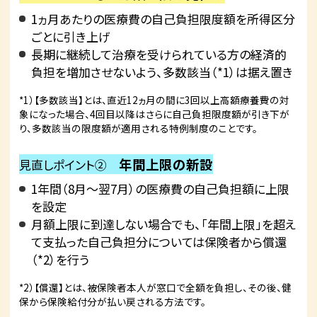
1ヵ月あたりの医療費の自己負担限度額を所得区分
ごとに引き上げ
長期に継続して治療を受けられている方の経済的
負担を増加させないよう、多数該当（*1）は据え置き
*1）【多数該当】とは、直近12ヵ月の間に3回以上高額療養費の対
象になった場合、4回目以降はさらに自己負担限度額が引き下が
り、多数該当の限度額が適用される特例制度のことです。
年間上限の新設
見直しポイント②
1年間（8月～翌7月）の医療費の自己負担額に上限
を設定
月額上限に到達しない場合でも、「年間上限」を超え
て支払った自己負担分については保険者から償還
（*2）を行う
*2）【償還】とは、被保険者本人が窓口で全額を負担し、その後、健
保から保険給付分が払い戻される方法です。